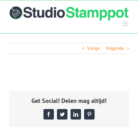
Ga
naar
inhoud
Vorige
Volgende
Get Social! Delen mag altijd!
Facebook
Twitter
LinkedIn
Pinterest