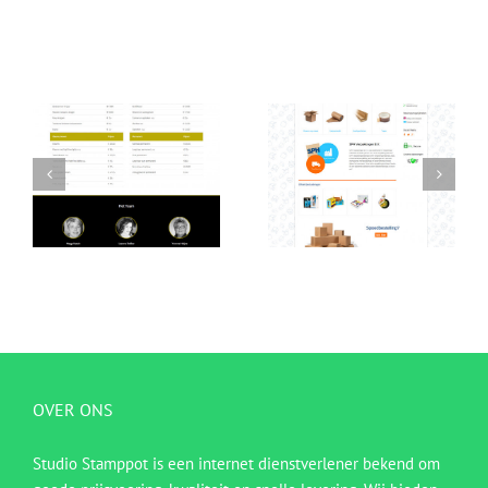
OVER ONS
Studio Stamppot is een internet dienstverlener bekend om