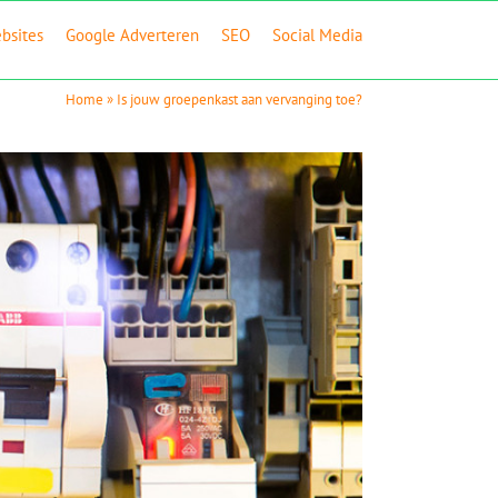
bsites
Google Adverteren
SEO
Social Media
Home
»
Is jouw groepenkast aan vervanging toe?