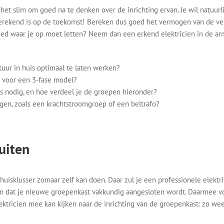
het slim om goed na te denken over de inrichting ervan. Je wil natuurl
 berekend is op de toekomst! Bereken dus goed het vermogen van de ver
goed waar je op moet letten? Neem dan een erkend elektricien in de ar
uur in huis optimaal te laten werken?
e voor een 3-fase model?
s nodig, en hoe verdeel je de groepen hieronder?
egen, zoals een krachtstroomgroep of een beltrafo?
uiten
thuisklusser zomaar zelf kan doen. Daar zul je een professionele elektr
n dat je nieuwe groepenkast vakkundig aangesloten wordt. Daarmee voork
ktricien mee kan kijken naar de inrichting van de groepenkast: zo weet