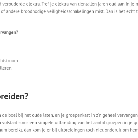
d verouderde elektra. Tref je elektra van tientallen jaren oud aan in je 
 of andere broodnodige veiligheidsschakelingen mist. Dan is het echt t
ervangen?
chtstroom
lleren.
breiden?
 de boel bij het oude laten, en je groepenkast in z’n geheel vervangen
an volstaat soms een simpele uitbreiding van het aantal groepen in je g
um bereikt, dan kom je er bij uitbreidingen toch niet onderuit om he