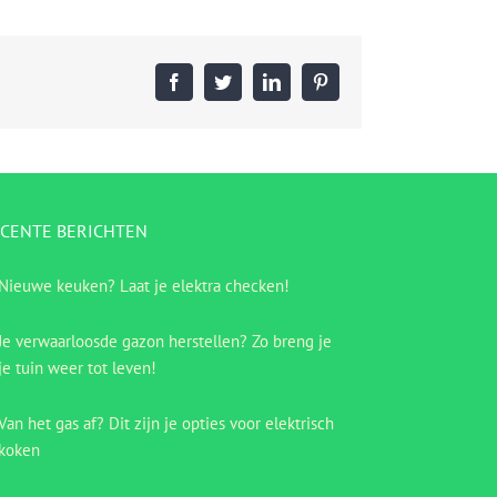
Facebook
Twitter
LinkedIn
Pinterest
CENTE BERICHTEN
Nieuwe keuken? Laat je elektra checken!
Je verwaarloosde gazon herstellen? Zo breng je
je tuin weer tot leven!
Van het gas af? Dit zijn je opties voor elektrisch
koken