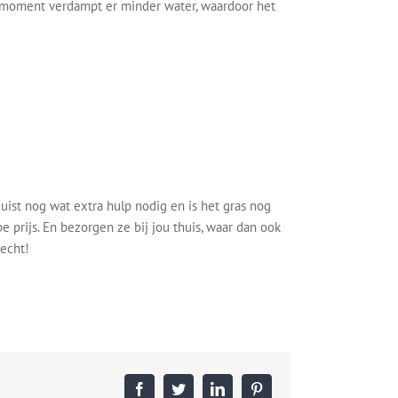
at moment verdampt er minder water, waardoor het
juist nog wat extra hulp nodig en is het gras nog
 prijs. En bezorgen ze bij jou thuis, waar dan ook
recht!
Facebook
Twitter
LinkedIn
Pinterest