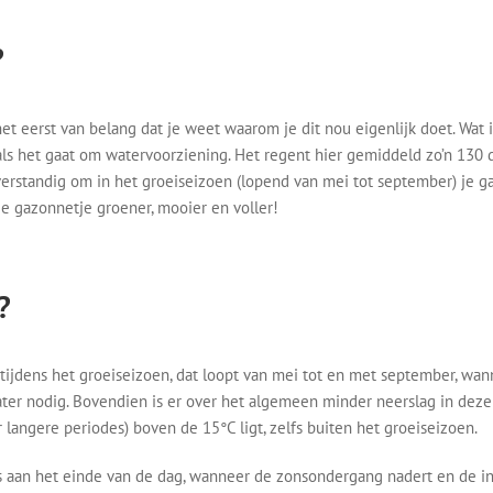
?
et eerst van belang dat je weet waarom je dit nou eigenlijk doet. Wat 
ls het gaat om watervoorziening. Het regent hier gemiddeld zo’n 130 da
erstandig om in het groeiseizoen (lopend van mei tot september) je ga
e gazonnetje groener, mooier en voller!
?
 tijdens het groeiseizoen, dat loopt van mei tot en met september, wa
ater nodig. Bovendien is er over het algemeen minder neerslag in deze
angere periodes) boven de 15°C ligt, zelfs buiten het groeiseizoen.
aan het einde van de dag, wanneer de zonsondergang nadert en de int