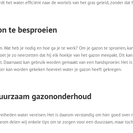
t het water efficiënt naar de wortels van het gras geleid, zonder dat 
on te besproeien
en. Wat heb je nodig en hoe ga je te werk? Om je gazon te sproeien, ka
oet je zo neerzetten dat hij elk hoekje van het gazon meepakt. Dit ka
gt. Daarnaast kan gebruik worden gemaakt van een handsproeier. Het is 
ter kan worden gekeken hoeveel water je gazon heeft gekregen.
 duurzaam gazononderhoud
elheden water vereisen. Het is daarom verstandig om hier goed over 
arom delen wij enkele tips om te zorgen voor een duurzaam, maar toc