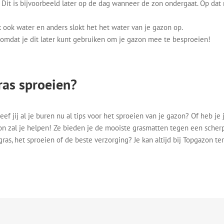
. Dit is bijvoorbeeld later op de dag wanneer de zon ondergaat. Op d
k ook water en anders slokt het het water van je gazon op.
 omdat je dit later kunt gebruiken om je gazon mee te besproeien!
ras sproeien?
ef jij al je buren nu al tips voor het sproeien van je gazon? Of heb je 
on zal je helpen! Ze bieden je de mooiste grasmatten tegen een scherpe
ras, het sproeien of de beste verzorging? Je kan altijd bij Topgazon te